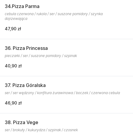
34.Pizza Parma
cebula czerwona / rukola / ser / suszone pomidory / szynka
dojrzewająca
47,90 zł
36. Pizza Princessa
pieczarki / ser / suszone pomidory / szpinak
40,90 zł
37. Pizza Góralska
ser / ser wędzony / konfitura żurawinowa / boczek / czerwona cebula
46,90 zł
38. Pizza Vege
ser / brokuły / kukurydza / szpinak / czosnek