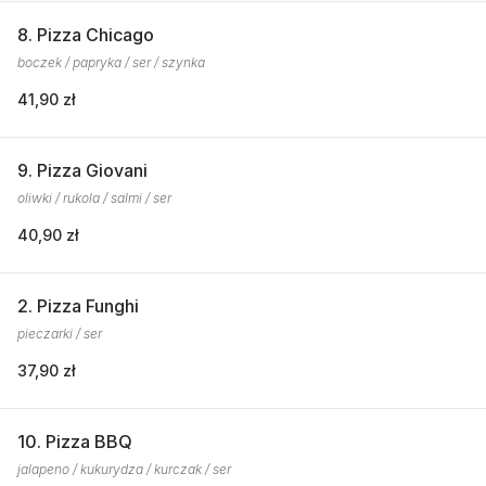
8. Pizza Chicago
boczek / papryka / ser / szynka
41,90 zł
9. Pizza Giovani
oliwki / rukola / salmi / ser
40,90 zł
2. Pizza Funghi
pieczarki / ser
37,90 zł
10. Pizza BBQ
jalapeno / kukurydza / kurczak / ser