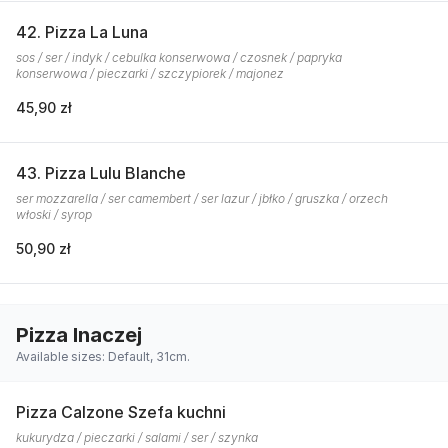
42. Pizza La Luna
sos / ser / indyk / cebulka konserwowa / czosnek / papryka
konserwowa / pieczarki / szczypiorek / majonez
45,90 zł
43. Pizza Lulu Blanche
ser mozzarella / ser camembert / ser lazur / jbłko / gruszka / orzech
włoski / syrop
50,90 zł
Pizza Inaczej
Available sizes: Default, 31cm.
Pizza Calzone Szefa kuchni
kukurydza / pieczarki / salami / ser / szynka