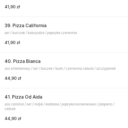
41,90 zł
39. Pizza California
ser / kurczak / kukurydza / papryka czerwona
41,90 zł
40. Pizza Bianca
sos smietanowy / ser / boczek / kurki / czerwona cebula / szczypiorek
44,90 zł
41. Pizza Od Aida
sos carolina / ser / indyk / kielbasa / papryka konserwowa / jalapeno /
cebula
44,90 zł