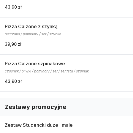
43,90 zł
Pizza Calzone z szynką
pieczarki / pomidory / ser / szynka
39,90 zł
Pizza Calzone szpinakowe
czosnek / oliwki / pomidory / ser / ser feta / szpinak
43,90 zł
Zestawy promocyjne
Zestaw Studencki duze i male