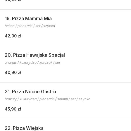
19. Pizza Mamma Mia
bekon / pieczarki / ser / szynka
42,90 zł
20. Pizza Hawajska Specjal
ananas / kukurydza / kurczak / ser
40,90 zł
21. Pizza Nocne Gastro
brokuły / kukurydza / pieczarki / salami / ser / szynka
45,90 zł
22. Pizza Wiejska