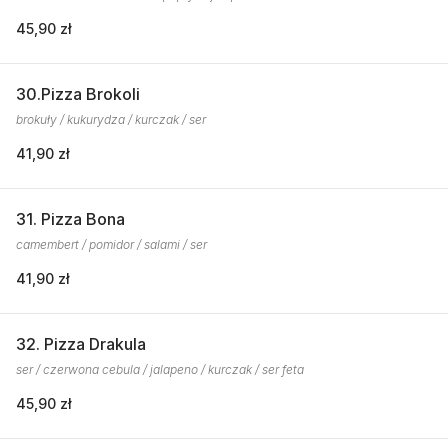
45,90 zł
30.Pizza Brokoli
brokuły / kukurydza / kurczak / ser
41,90 zł
31. Pizza Bona
camembert / pomidor / salami / ser
41,90 zł
32. Pizza Drakula
ser / czerwona cebula / jalapeno / kurczak / ser feta
45,90 zł