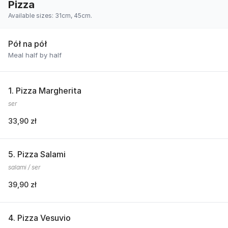
Pizza
Available sizes: 31cm, 45cm.
Pół na pół
Meal half by half
1. Pizza Margherita
ser
33,90 zł
5. Pizza Salami
salami / ser
39,90 zł
4. Pizza Vesuvio