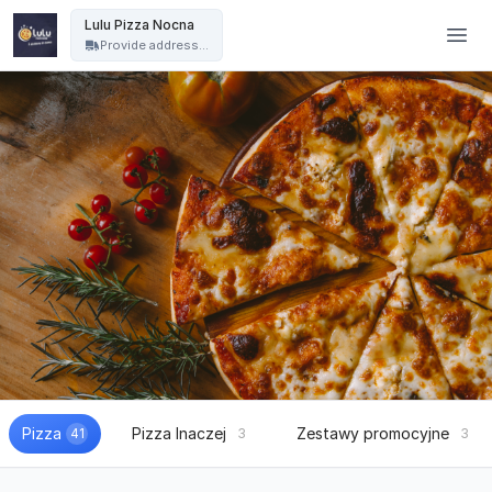
Lulu Pizza Nocna - Lulu Pizza Nocna
Lulu Pizza Nocna
Provide address...
Pizza
Pizza Inaczej
Zestawy promocyjne
41
3
3