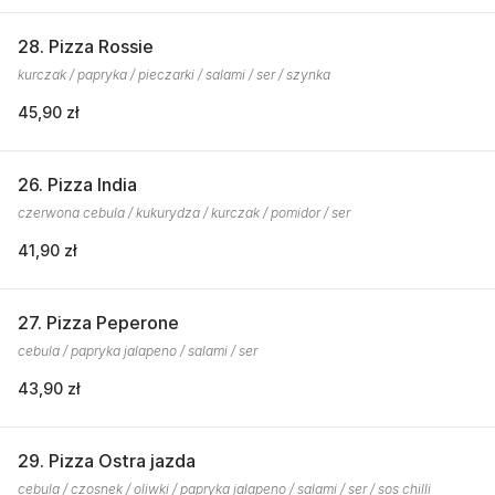
28. Pizza Rossie
kurczak / papryka / pieczarki / salami / ser / szynka
45,90 zł
26. Pizza India
czerwona cebula / kukurydza / kurczak / pomidor / ser
41,90 zł
27. Pizza Peperone
cebula / papryka jalapeno / salami / ser
43,90 zł
29. Pizza Ostra jazda
cebula / czosnek / oliwki / papryka jalapeno / salami / ser / sos chilli