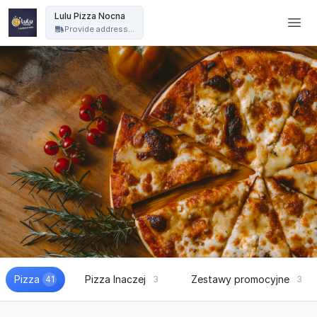
Lulu Pizza Nocna - Lulu Pizza Nocna
Lulu Pizza Nocna
Provide address...
Pizza
Pizza Inaczej
Zestawy promocyjne
41
3
3