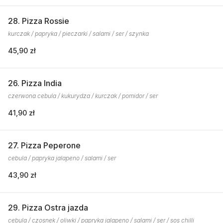
28. Pizza Rossie
kurczak / papryka / pieczarki / salami / ser / szynka
45,90 zł
26. Pizza India
czerwona cebula / kukurydza / kurczak / pomidor / ser
41,90 zł
27. Pizza Peperone
cebula / papryka jalapeno / salami / ser
43,90 zł
29. Pizza Ostra jazda
cebula / czosnek / oliwki / papryka jalapeno / salami / ser / sos chilli