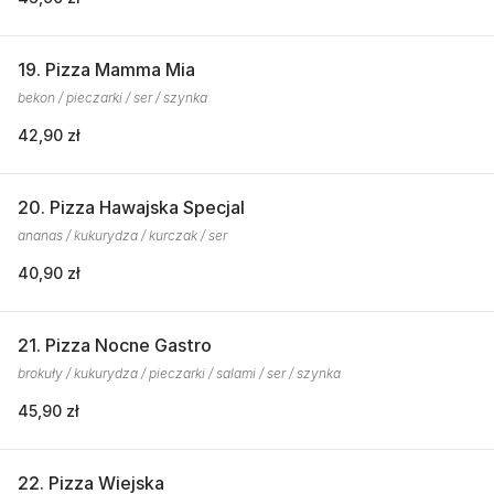
19. Pizza Mamma Mia
bekon / pieczarki / ser / szynka
42,90 zł
20. Pizza Hawajska Specjal
ananas / kukurydza / kurczak / ser
40,90 zł
21. Pizza Nocne Gastro
brokuły / kukurydza / pieczarki / salami / ser / szynka
45,90 zł
22. Pizza Wiejska