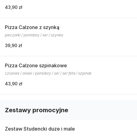
43,90 zł
Pizza Calzone z szynką
pieczarki / pomidory / ser / szynka
39,90 zł
Pizza Calzone szpinakowe
czosnek / oliwki / pomidory / ser / ser feta / szpinak
43,90 zł
Zestawy promocyjne
Zestaw Studencki duze i male