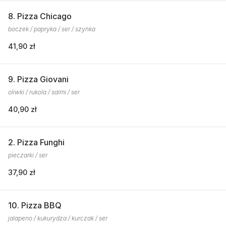
8. Pizza Chicago
boczek / papryka / ser / szynka
41,90 zł
9. Pizza Giovani
oliwki / rukola / salmi / ser
40,90 zł
2. Pizza Funghi
pieczarki / ser
37,90 zł
10. Pizza BBQ
jalapeno / kukurydza / kurczak / ser