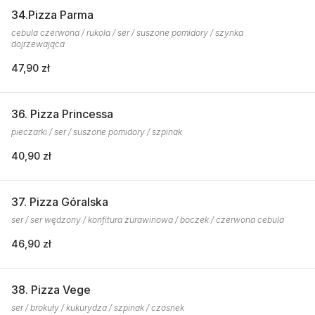
34.Pizza Parma
cebula czerwona / rukola / ser / suszone pomidory / szynka
dojrzewająca
47,90 zł
36. Pizza Princessa
pieczarki / ser / suszone pomidory / szpinak
40,90 zł
37. Pizza Góralska
ser / ser wędzony / konfitura żurawinowa / boczek / czerwona cebula
46,90 zł
38. Pizza Vege
ser / brokuły / kukurydza / szpinak / czosnek