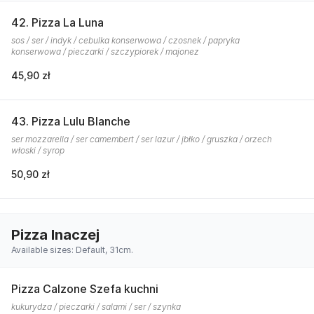
42. Pizza La Luna
sos / ser / indyk / cebulka konserwowa / czosnek / papryka
konserwowa / pieczarki / szczypiorek / majonez
45,90 zł
43. Pizza Lulu Blanche
ser mozzarella / ser camembert / ser lazur / jbłko / gruszka / orzech
włoski / syrop
50,90 zł
Pizza Inaczej
Available sizes: Default, 31cm.
Pizza Calzone Szefa kuchni
kukurydza / pieczarki / salami / ser / szynka