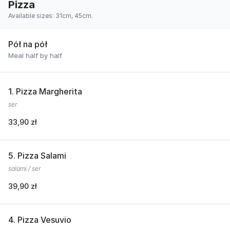
Pizza
Available sizes: 31cm, 45cm.
Pół na pół
Meal half by half
1. Pizza Margherita
ser
33,90 zł
5. Pizza Salami
salami / ser
39,90 zł
4. Pizza Vesuvio