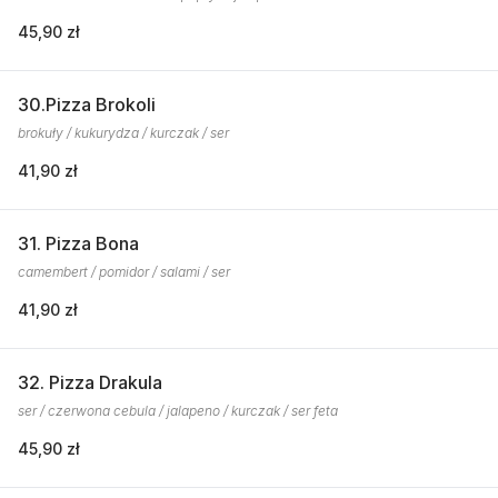
45,90 zł
30.Pizza Brokoli
brokuły / kukurydza / kurczak / ser
41,90 zł
31. Pizza Bona
camembert / pomidor / salami / ser
41,90 zł
32. Pizza Drakula
ser / czerwona cebula / jalapeno / kurczak / ser feta
45,90 zł