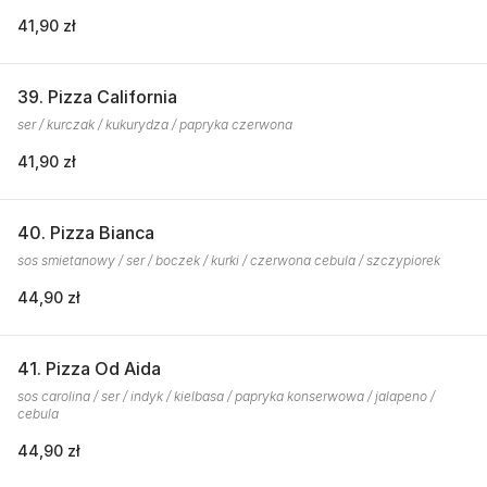
41,90 zł
39. Pizza California
ser / kurczak / kukurydza / papryka czerwona
41,90 zł
40. Pizza Bianca
sos smietanowy / ser / boczek / kurki / czerwona cebula / szczypiorek
44,90 zł
41. Pizza Od Aida
sos carolina / ser / indyk / kielbasa / papryka konserwowa / jalapeno /
cebula
44,90 zł