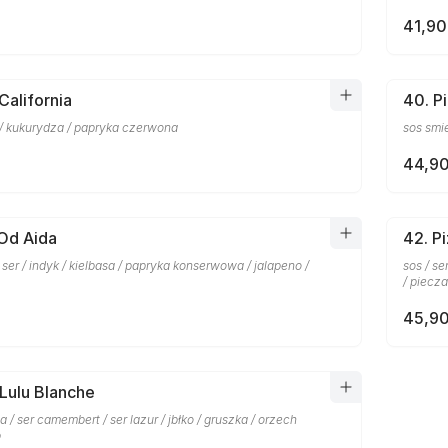
41,90
California
40. P
 / kukurydza / papryka czerwona
sos smi
44,90
 Od Aida
42. P
/ ser / indyk / kielbasa / papryka konserwowa / jalapeno /
sos / s
/ piecza
45,90
 Lulu Blanche
a / ser camembert / ser lazur / jbłko / gruszka / orzech
p