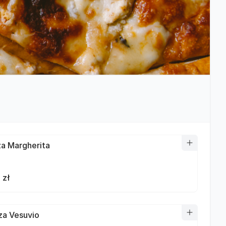
zza Margherita
 zł
zza Vesuvio