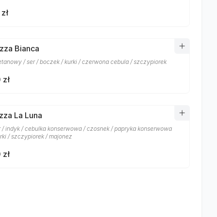
 zł
izza Bianca
etanowy / ser / boczek / kurki / czerwona cebula / szczypiorek
 zł
izza La Luna
er / indyk / cebulka konserwowa / czosnek / papryka konserwowa
rki / szczypiorek / majonez
 zł