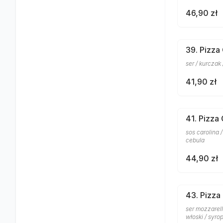
46,90 zł
39. Pizza 
ser / kurczak
41,90 zł
41. Pizza
sos carolina 
cebula
44,90 zł
43. Pizza
ser mozzarell
włoski / syro