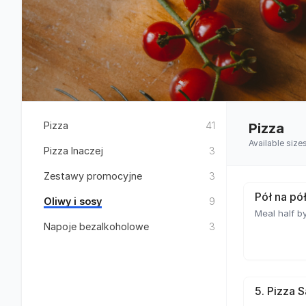
Pizza
41
Pizza
Available size
Pizza Inaczej
3
Zestawy promocyjne
3
Pół na pó
Oliwy i sosy
9
Meal half by
Napoje bezalkoholowe
3
5. Pizza 