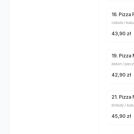
16. Pizza 
cebula / kuku
43,90 zł
19. Pizz
bekon / piecz
42,90 zł
21. Pizza
brokuły / kuku
45,90 zł