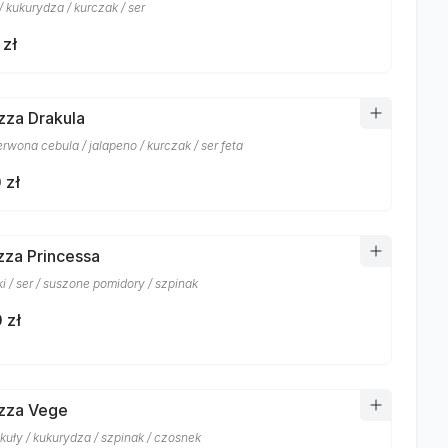
/ kukurydza / kurczak / ser
 zł
izza Drakula
erwona cebula / jalapeno / kurczak / ser feta
 zł
izza Princessa
i / ser / suszone pomidory / szpinak
 zł
izza Vege
okuły / kukurydza / szpinak / czosnek