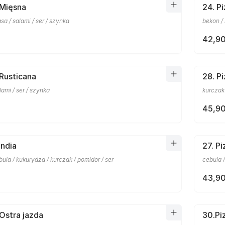
 Mięsna
24. Pi
sa / salami / ser / szynka
bekon / 
42,90
 Rusticana
28. P
lami / ser / szynka
kurczak 
45,90
India
27. P
la / kukurydza / kurczak / pomidor / ser
cebula /
43,90
 Ostra jazda
30.Pi