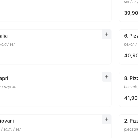
ser / sz
39,90
alia
6. Pi
ola / ser
bekon / 
40,90
apri
8. Pi
r / szynka
boczek /
41,90
iovani
2. Piz
 / salmi / ser
pieczark