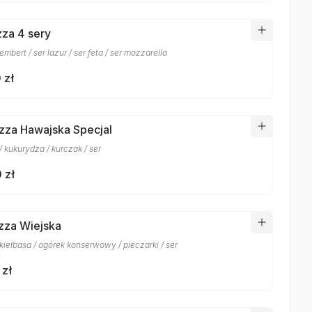
zza 4 sery
mbert / ser lazur / ser feta / ser mozzarella
 zł
izza Hawajska Specjal
 kukurydza / kurczak / ser
 zł
izza Wiejska
kiełbasa / ogórek konserwowy / pieczarki / ser
 zł