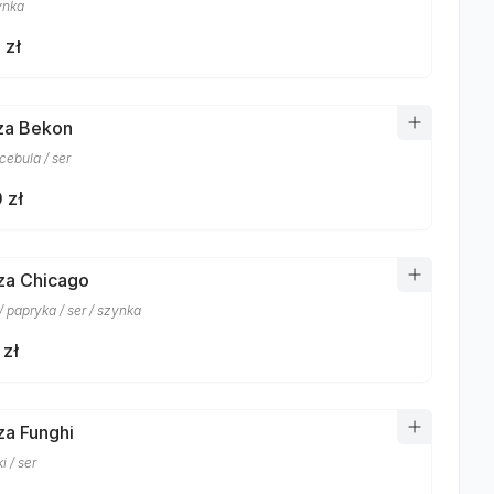
ynka
 zł
zza Bekon
cebula / ser
 zł
zza Chicago
 papryka / ser / szynka
 zł
za Funghi
i / ser