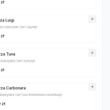
 zł
zza Luigi
a / pieczarki / ser / szynka
 zł
izza Tuna
 kukurydza / ser / tuńczyk
 zł
izza Carbonara
 kukurydza / ser / sos śmietanowo-czosnkowy
 zł