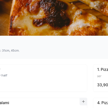
s: 31cm, 45cm.
ł
1. Pi
 half
ser
33,90
Salami
4. Pi