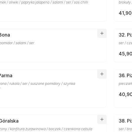
ek / oliwki / papryka jalapeno / salami / ser / sos chilli
brokuły 
41,90
 Bona
32. P
omidor / salami / ser
ser / cz
45,90
 Parma
36. P
na / rukola / ser / suszone pomidory / szynka
pieczark
a
40,90
 Góralska
38. P
dzony / konfitura żurawinowa / boczek / czerwona cebula
ser / br