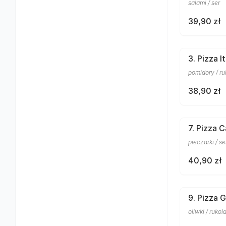
salami / ser
39,90 zł
3. Pizza It
pomidory / ruk
38,90 zł
7. Pizza C
pieczarki / se
40,90 zł
9. Pizza G
oliwki / rukola