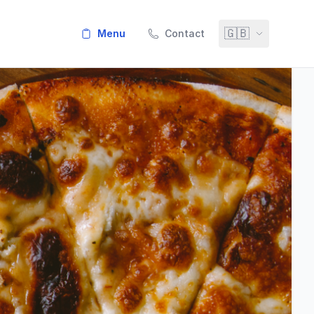
🇬🇧
menu
Contact