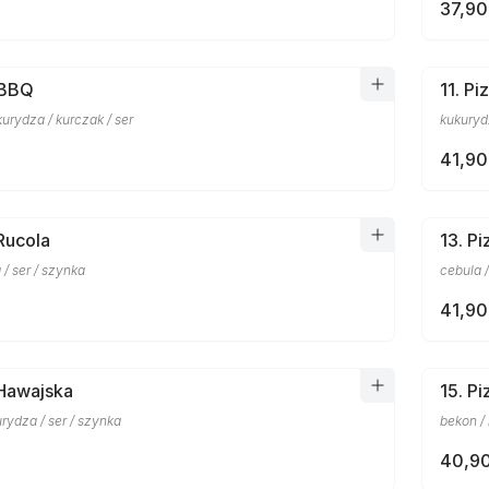
37,90
 BBQ
11. Pi
kurydza / kurczak / ser
kukurydz
41,90
 Rucola
13. P
a / ser / szynka
cebula /
41,90
 Hawajska
15. P
rydza / ser / szynka
bekon /
40,90