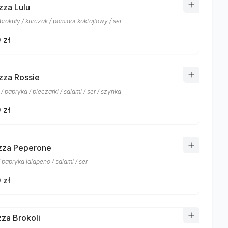
zza Lulu
brokuły / kurczak / pomidor koktajlowy / ser
 zł
izza Rossie
/ papryka / pieczarki / salami / ser / szynka
 zł
izza Peperone
 papryka jalapeno / salami / ser
 zł
zza Brokoli