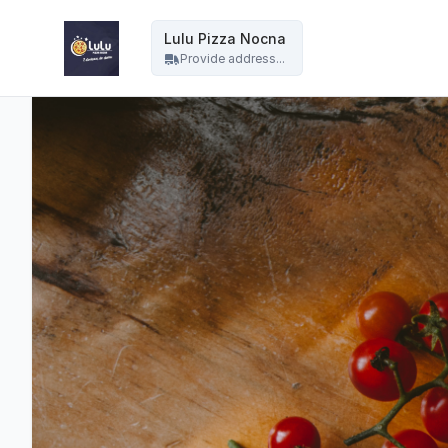
Lulu Pizza Nocna - Lulu Pizza Nocna
Lulu Pizza Nocna
Provide address...