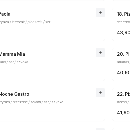
Paola
18. Pi
rydza / kurczak / pieczarki / ser
ser came
43,90
a Mamma Mia
20. P
arki / ser / szynka
ananas /
40,90
 Nocne Gastro
22. P
rydza / pieczarki / salami / ser / szynka
bekon / 
41,90