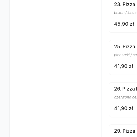
23. Pizza
bekon / kiełba
45,90 zł
25. Pizza
pieczarki / sa
41,90 zł
26. Pizza 
czerwona cebu
41,90 zł
29. Pizza