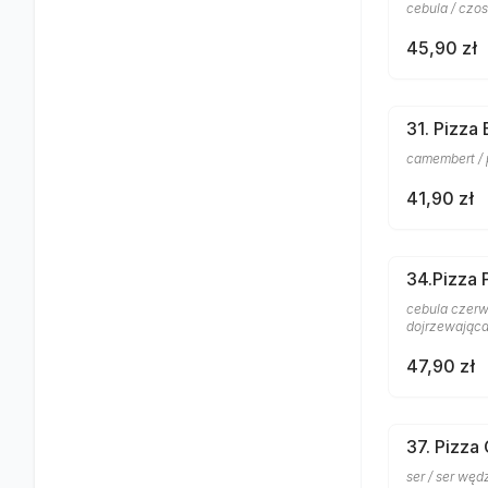
cebula / czosn
45,90 zł
31. Pizza
camembert / p
41,90 zł
34.Pizza
cebula czerwo
dojrzewając
47,90 zł
37. Pizza
ser / ser wę