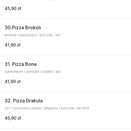
45,90 zł
30.Pizza Brokoli
brokuły / kukurydza / kurczak / ser
41,90 zł
31. Pizza Bona
camembert / pomidor / salami / ser
41,90 zł
32. Pizza Drakula
ser / czerwona cebula / jalapeno / kurczak / ser feta
45,90 zł