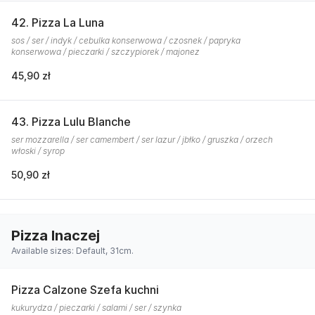
42. Pizza La Luna
sos / ser / indyk / cebulka konserwowa / czosnek / papryka
konserwowa / pieczarki / szczypiorek / majonez
45,90 zł
43. Pizza Lulu Blanche
ser mozzarella / ser camembert / ser lazur / jbłko / gruszka / orzech
włoski / syrop
50,90 zł
Pizza Inaczej
Available sizes: Default, 31cm.
Pizza Calzone Szefa kuchni
kukurydza / pieczarki / salami / ser / szynka