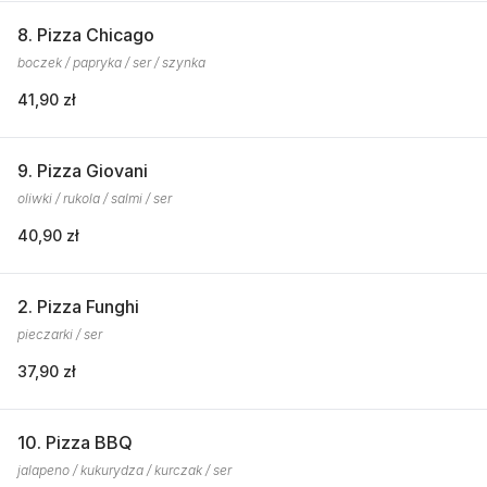
8. Pizza Chicago
boczek / papryka / ser / szynka
41,90 zł
9. Pizza Giovani
oliwki / rukola / salmi / ser
40,90 zł
2. Pizza Funghi
pieczarki / ser
37,90 zł
10. Pizza BBQ
jalapeno / kukurydza / kurczak / ser