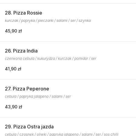
28. Pizza Rossie
kurczak / papryka / pieczarki / salami / ser / szynka
45,90 zł
26. Pizza India
czerwona cebula / kukurydza / kurczak / pomidor / ser
41,90 zł
27. Pizza Peperone
cebula / papryka jalapeno / salami / ser
43,90 zł
29. Pizza Ostra jazda
cebula / czosnek / oliwki / papryka jalapeno / salami / ser / sos chilli