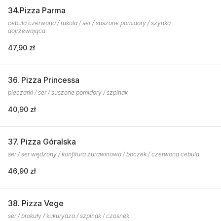
34.Pizza Parma
cebula czerwona / rukola / ser / suszone pomidory / szynka
dojrzewająca
47,90 zł
36. Pizza Princessa
pieczarki / ser / suszone pomidory / szpinak
40,90 zł
37. Pizza Góralska
ser / ser wędzony / konfitura żurawinowa / boczek / czerwona cebula
46,90 zł
38. Pizza Vege
ser / brokuły / kukurydza / szpinak / czosnek