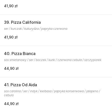
41,90 zł
39. Pizza California
ser / kurczak / kukurydza / papryka czerwona
41,90 zł
40. Pizza Bianca
sos smietanowy / ser / boczek / kurki / czerwona cebula / szczypiorek
44,90 zł
41. Pizza Od Aida
sos carolina / ser / indyk / kielbasa / papryka konserwowa / jalapeno /
cebula
44,90 zł