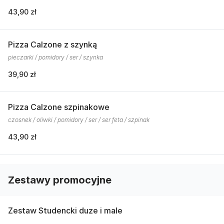
43,90 zł
Pizza Calzone z szynką
pieczarki / pomidory / ser / szynka
39,90 zł
Pizza Calzone szpinakowe
czosnek / oliwki / pomidory / ser / ser feta / szpinak
43,90 zł
Zestawy promocyjne
Zestaw Studencki duze i male