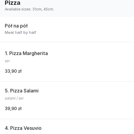
Pizza
Available sizes: 31cm, 45cm.
Pół na pół
Meal half by half
1. Pizza Margherita
ser
33,90 zł
5. Pizza Salami
salami / ser
39,90 zł
4. Pizza Vesuvio