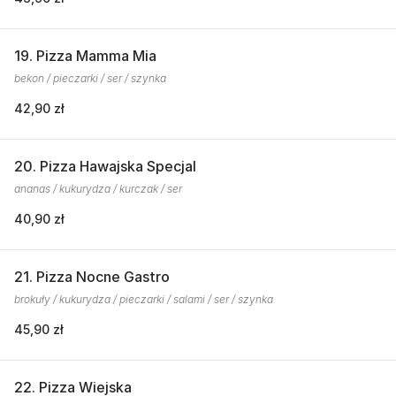
19. Pizza Mamma Mia
bekon / pieczarki / ser / szynka
42,90 zł
20. Pizza Hawajska Specjal
ananas / kukurydza / kurczak / ser
40,90 zł
21. Pizza Nocne Gastro
brokuły / kukurydza / pieczarki / salami / ser / szynka
45,90 zł
22. Pizza Wiejska