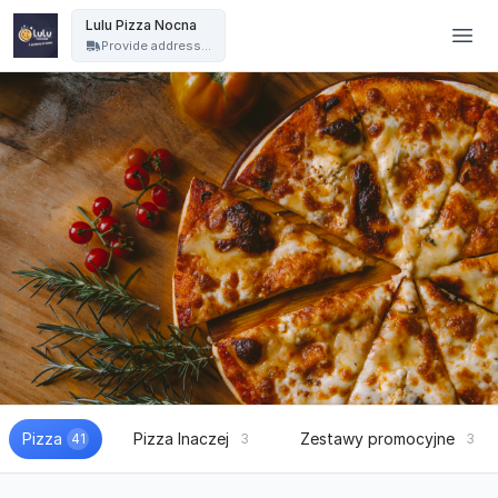
Lulu Pizza Nocna - Lulu Pizza Nocna
Lulu Pizza Nocna
Provide address...
Pizza
Pizza Inaczej
Zestawy promocyjne
41
3
3