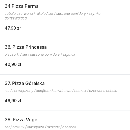
34.Pizza Parma
cebula czerwona / rukola / ser / suszone pomidory / szynka
dojrzewająca
47,90 zł
36. Pizza Princessa
pieczarki / ser / suszone pomidory / szpinak
40,90 zł
37. Pizza Góralska
ser / ser wędzony / konfitura żurawinowa / boczek / czerwona cebula
46,90 zł
38. Pizza Vege
ser / brokuły / kukurydza / szpinak / czosnek