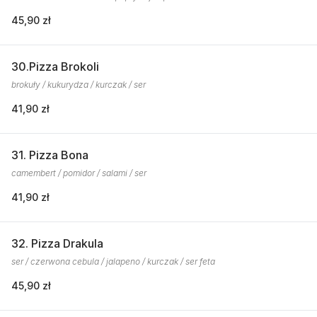
45,90 zł
30.Pizza Brokoli
brokuły / kukurydza / kurczak / ser
41,90 zł
31. Pizza Bona
camembert / pomidor / salami / ser
41,90 zł
32. Pizza Drakula
ser / czerwona cebula / jalapeno / kurczak / ser feta
45,90 zł