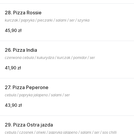
28. Pizza Rossie
kurczak / papryka / pieczarki / salami / ser / szynka
45,90 zł
26. Pizza India
czerwona cebula / kukurydza / kurczak / pomidor / ser
41,90 zł
27. Pizza Peperone
cebula / papryka jalapeno / salami / ser
43,90 zł
29. Pizza Ostra jazda
cebula / czosnek / oliwki / papryka jalapeno / salami / ser / sos chilli