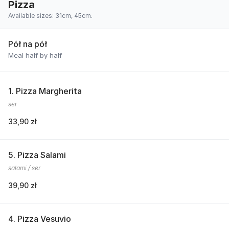
Pizza
Available sizes: 31cm, 45cm.
Pół na pół
Meal half by half
1. Pizza Margherita
ser
33,90 zł
5. Pizza Salami
salami / ser
39,90 zł
4. Pizza Vesuvio