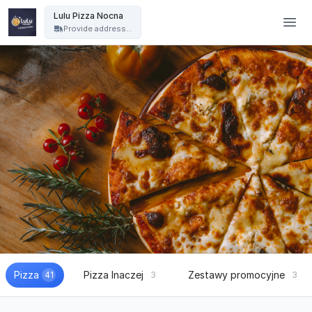
Lulu Pizza Nocna - Lulu Pizza Nocna
Lulu Pizza Nocna
Provide address...
Pizza
Pizza Inaczej
Zestawy promocyjne
41
3
3