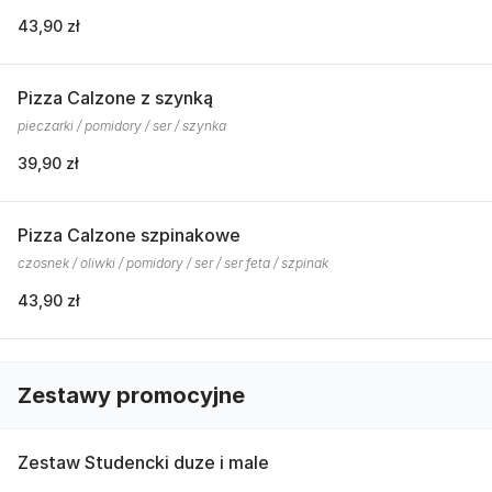
43,90 zł
Pizza Calzone z szynką
pieczarki / pomidory / ser / szynka
39,90 zł
Pizza Calzone szpinakowe
czosnek / oliwki / pomidory / ser / ser feta / szpinak
43,90 zł
Zestawy promocyjne
Zestaw Studencki duze i male