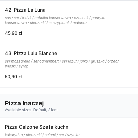
42. Pizza La Luna
sos / ser / indyk / cebulka konserwowa / czosnek / papryka
konserwowa / pieczarki / szczypiorek / majonez
45,90 zł
43. Pizza Lulu Blanche
ser mozzarella / ser camembert / ser lazur / jbłko / gruszka / orzech
włoski / syrop
50,90 zł
Pizza Inaczej
Available sizes: Default, 31cm.
Pizza Calzone Szefa kuchni
kukurydza / pieczarki / salami / ser / szynka