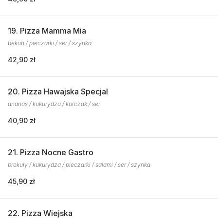
19. Pizza Mamma Mia
bekon / pieczarki / ser / szynka
42,90 zł
20. Pizza Hawajska Specjal
ananas / kukurydza / kurczak / ser
40,90 zł
21. Pizza Nocne Gastro
brokuły / kukurydza / pieczarki / salami / ser / szynka
45,90 zł
22. Pizza Wiejska