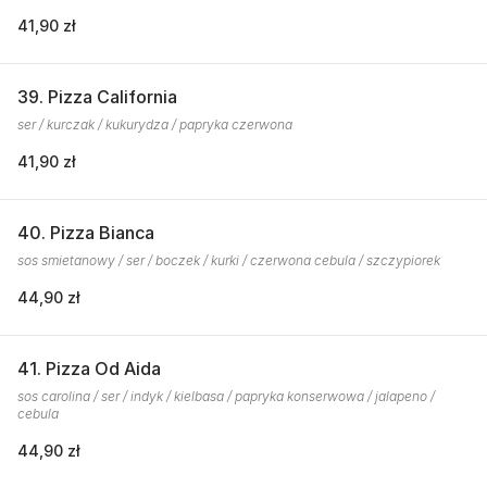
41,90 zł
39. Pizza California
ser / kurczak / kukurydza / papryka czerwona
41,90 zł
40. Pizza Bianca
sos smietanowy / ser / boczek / kurki / czerwona cebula / szczypiorek
44,90 zł
41. Pizza Od Aida
sos carolina / ser / indyk / kielbasa / papryka konserwowa / jalapeno /
cebula
44,90 zł