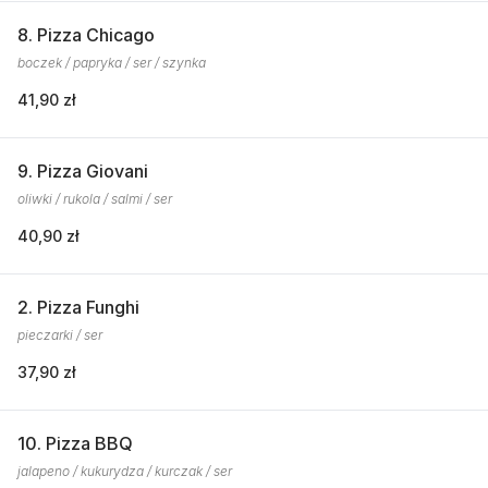
8. Pizza Chicago
boczek / papryka / ser / szynka
41,90 zł
9. Pizza Giovani
oliwki / rukola / salmi / ser
40,90 zł
2. Pizza Funghi
pieczarki / ser
37,90 zł
10. Pizza BBQ
jalapeno / kukurydza / kurczak / ser