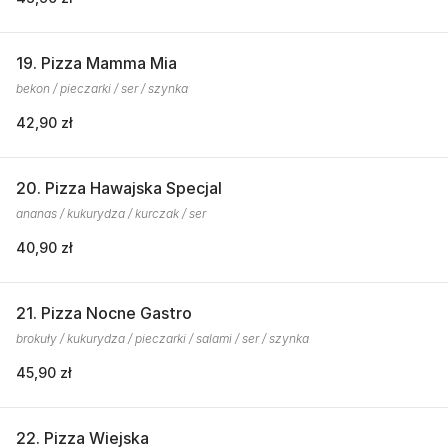
19. Pizza Mamma Mia
bekon / pieczarki / ser / szynka
42,90 zł
20. Pizza Hawajska Specjal
ananas / kukurydza / kurczak / ser
40,90 zł
21. Pizza Nocne Gastro
brokuły / kukurydza / pieczarki / salami / ser / szynka
45,90 zł
22. Pizza Wiejska