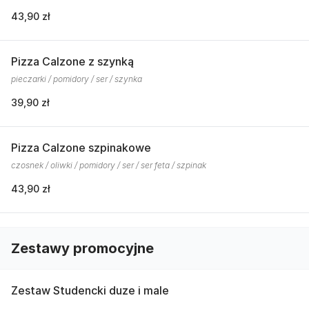
43,90 zł
Pizza Calzone z szynką
pieczarki / pomidory / ser / szynka
39,90 zł
Pizza Calzone szpinakowe
czosnek / oliwki / pomidory / ser / ser feta / szpinak
43,90 zł
Zestawy promocyjne
Zestaw Studencki duze i male