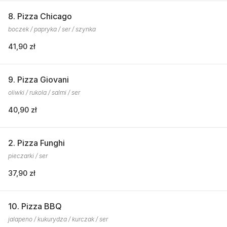
8. Pizza Chicago
boczek / papryka / ser / szynka
41,90 zł
9. Pizza Giovani
oliwki / rukola / salmi / ser
40,90 zł
2. Pizza Funghi
pieczarki / ser
37,90 zł
10. Pizza BBQ
jalapeno / kukurydza / kurczak / ser