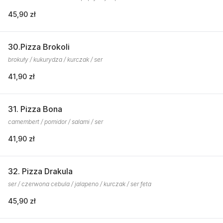
45,90 zł
30.Pizza Brokoli
brokuły / kukurydza / kurczak / ser
41,90 zł
31. Pizza Bona
camembert / pomidor / salami / ser
41,90 zł
32. Pizza Drakula
ser / czerwona cebula / jalapeno / kurczak / ser feta
45,90 zł