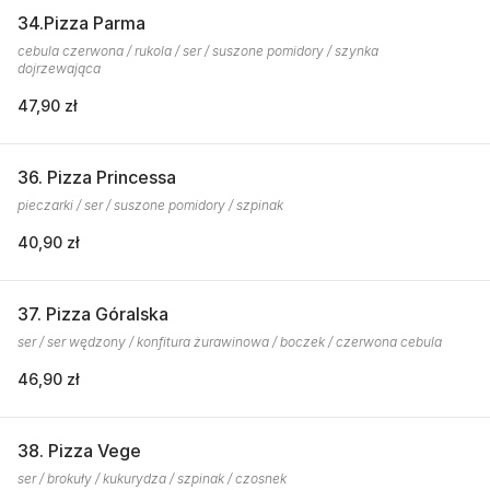
34.Pizza Parma
cebula czerwona / rukola / ser / suszone pomidory / szynka
dojrzewająca
47,90 zł
36. Pizza Princessa
pieczarki / ser / suszone pomidory / szpinak
40,90 zł
37. Pizza Góralska
ser / ser wędzony / konfitura żurawinowa / boczek / czerwona cebula
46,90 zł
38. Pizza Vege
ser / brokuły / kukurydza / szpinak / czosnek