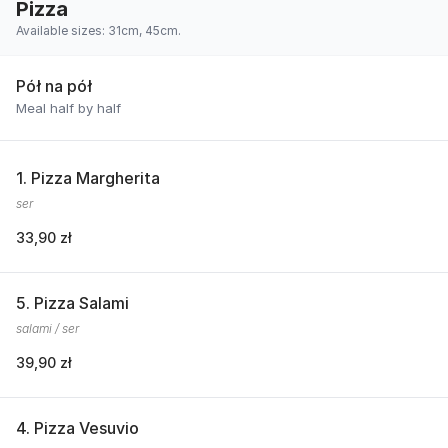
Pizza
Available sizes: 31cm, 45cm.
Pół na pół
Meal half by half
1. Pizza Margherita
ser
33,90 zł
5. Pizza Salami
salami / ser
39,90 zł
4. Pizza Vesuvio