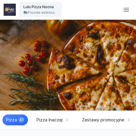
Lulu Pizza Nocna - Lulu Pizza Nocna
Lulu Pizza Nocna
Provide address...
Pizza
Pizza Inaczej
Zestawy promocyjne
41
3
3