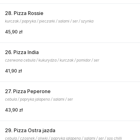
28. Pizza Rossie
kurczak / papryka / pieczarki / salami / ser / szynka
45,90 zł
26. Pizza India
czerwona cebula / kukurydza / kurczak / pomidor / ser
41,90 zł
27. Pizza Peperone
cebula / papryka jalapeno / salami / ser
43,90 zł
29. Pizza Ostra jazda
cebula / czosnek / oliwki / papryka jalapeno / salami / ser / sos chilli