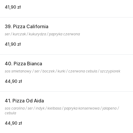
41,90 zł
39. Pizza California
ser / kurczak / kukurydza / papryka czerwona
41,90 zł
40. Pizza Bianca
sos smietanowy / ser / boczek / kurki / czerwona cebula / szczypiorek
44,90 zł
41. Pizza Od Aida
sos carolina / ser / indyk / kielbasa / papryka konserwowa / jalapeno /
cebula
44,90 zł