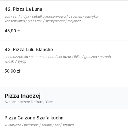
42. Pizza La Luna
sos / ser / indyk / cebulka konserwowa / czosnek / papryka
konserwowa / pieczarki / szczypiorek / majonez
45,90 zł
43. Pizza Lulu Blanche
ser mozzarella / ser camembert / ser lazur / jbłko / gruszka / orzech
włoski / syrop
50,90 zł
Pizza Inaczej
Available sizes: Default, 31cm.
Pizza Calzone Szefa kuchni
kukurydza / pieczarki / salami / ser / szynka