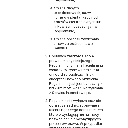
Regulaminie,
zmiana danych
teleadresowych, nazw,
numerów identyfikacyjnych,
adresów elektronicznych lub
linków zamieszczonych w
Regulaminie,
zmiana procesu zawierania
umów za pośrednictwem
Serwisu.
Dostawca zastrzega sobie
prawo zmiany niniejszego
Regulaminu. Zmiana Regulaminu
wchodzi w życie w terminie 14
dni od dnia publikacji. Brak
akceptacji nowego brzmienia
Regulaminu jest jednoznaczny z
brakiem możliwości korzystania
z Serwisu Internetowego.
Regulamin nie wyłącza oraz nie
ogranicza żadnych uprawnień
Klienta będącego konsumentem,
które przysługują mu na mocy
bezwzględnie obowiązujących
przepisów prawa. W przypadku