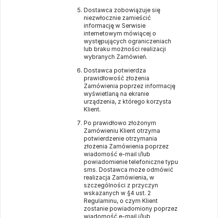
Dostawca zobowiązuje się
niezwłocznie zamieścić
informację w Serwisie
internetowym mówiącej o
występujących ograniczeniach
lub braku możności realizacji
wybranych Zamówień.
Dostawca potwierdza
prawidłowość złożenia
Zamówienia poprzez informację
wyświetlaną na ekranie
urządzenia, z którego korzysta
Klient.
Po prawidłowo złożonym
Zamówieniu Klient otrzyma
potwierdzenie otrzymania
złożenia Zamówienia poprzez
wiadomość e-mail i/lub
powiadomienie telefoniczne typu
sms. Dostawca może odmówić
realizacja Zamówienia, w
szczególności z przyczyn
wskazanych w §4 ust. 2
Regulaminu, o czym Klient
zostanie powiadomiony poprzez
wiadomość e-mail i/lub