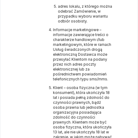
adres lokalu, z którego można
odebrać Zamówienie, w
przypadku wyboru wariantu
odbiór osobisty.
Informacje marketingowe –
informacje zawierające treści o
charakterze handlowym i/lub
marketingowym, które w ramach
Usług świadczonych drogą
elektroniczną Dostawca może
przesyłać Klientom na podany
przez nich adres poczty
elektronicznej lub za
pośrednictwem powiadomień
telefonicznych typu sms/mms.
Klient – osoba fizyczna (w tym
konsument), która ukończyła 18
lat i posiada pełną zdolność do
czynności prawnych, bądź
osoba prawna lub jednostka
organizacyjna posiadająca
zdolność do czynności
prawnych. Klientem może być
osoba fizyczna, która ukończyła
13 lat, ale nie ukończyła 18 lat w
zakresie, w jakim może nabywać