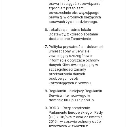
prawa i zaciągać zobowiązania
zgodnie z przepisami
powszechnie obowiązującego
prawa tj. w drobnych bieżących
sprawach życia codziennego.
Lokalizacja - adres lokalu
Dostawcy, z którego zostanie
dostarczone Zamówienie;
Polityka prywatności – dokument
umieszczony w Serwisie
zawierający szczegółowe
informacje dotyczące ochrony
danych Klientów, regulujący w
szczególności zasady
przetwarzania danych
osobowych osób
korzystających z Serwisu.
Regulamin – niniejszy Regulamin
Serwisu internetowego w
domenie
lulu-pizza.papu.io
RODO – Rozporządzenie
Parlamentu Europejskiego i Rady
(UE) 2016/679 z dnia 27 kwietnia
2016 r. w sprawie ochrony osób
fizycznych w związku z