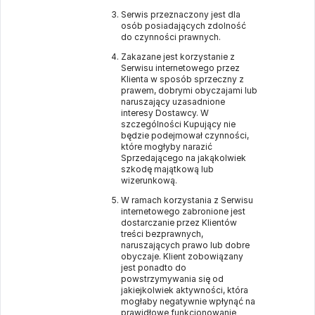
Serwis przeznaczony jest dla
osób posiadających zdolność
do czynności prawnych.
Zakazane jest korzystanie z
Serwisu internetowego przez
Klienta w sposób sprzeczny z
prawem, dobrymi obyczajami lub
naruszający uzasadnione
interesy Dostawcy. W
szczególności Kupujący nie
będzie podejmował czynności,
które mogłyby narazić
Sprzedającego na jakąkolwiek
szkodę majątkową lub
wizerunkową.
W ramach korzystania z Serwisu
internetowego zabronione jest
dostarczanie przez Klientów
treści bezprawnych,
naruszających prawo lub dobre
obyczaje. Klient zobowiązany
jest ponadto do
powstrzymywania się od
jakiejkolwiek aktywności, która
mogłaby negatywnie wpłynąć na
prawidłowe funkcjonowanie