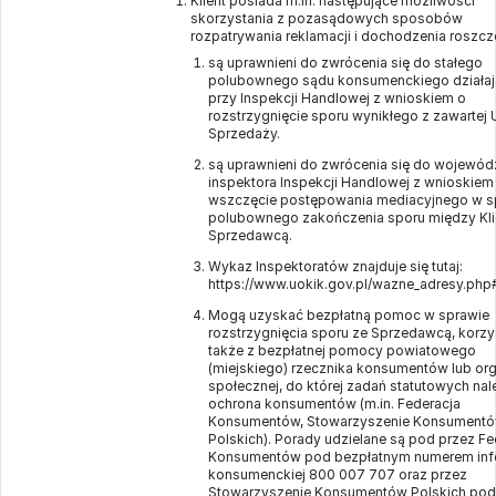
Klient posiada m.in. następujące możliwości
skorzystania z pozasądowych sposobów
rozpatrywania reklamacji i dochodzenia roszcz
są uprawnieni do zwrócenia się do stałego
polubownego sądu konsumenckiego działa
przy Inspekcji Handlowej z wnioskiem o
rozstrzygnięcie sporu wynikłego z zawarte
Sprzedaży.
są uprawnieni do zwrócenia się do wojewód
inspektora Inspekcji Handlowej z wnioskiem
wszczęcie postępowania mediacyjnego w s
polubownego zakończenia sporu między Kli
Sprzedawcą.
Wykaz Inspektoratów znajduje się tutaj:
https://www.uokik.gov.pl/wazne_adresy.php
Mogą uzyskać bezpłatną pomoc w sprawie
rozstrzygnięcia sporu ze Sprzedawcą, korzy
także z bezpłatnej pomocy powiatowego
(miejskiego) rzecznika konsumentów lub org
społecznej, do której zadań statutowych nal
ochrona konsumentów (m.in. Federacja
Konsumentów, Stowarzyszenie Konsument
Polskich). Porady udzielane są pod przez Fe
Konsumentów pod bezpłatnym numerem infol
konsumenckiej 800 007 707 oraz przez
Stowarzyszenie Konsumentów Polskich pod