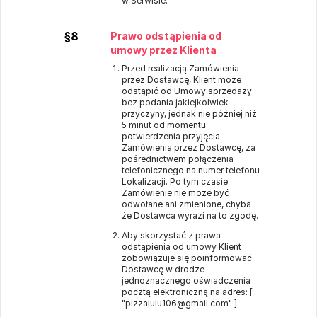
w Serwisie.
§8
Prawo odstąpienia od
umowy przez Klienta
Przed realizacją Zamówienia
przez Dostawcę, Klient może
odstąpić od Umowy sprzedaży
bez podania jakiejkolwiek
przyczyny, jednak nie później niż
5 minut od momentu
potwierdzenia przyjęcia
Zamówienia przez Dostawcę, za
pośrednictwem połączenia
telefonicznego na numer telefonu
Lokalizacji. Po tym czasie
Zamówienie nie może być
odwołane ani zmienione, chyba
że Dostawca wyrazi na to zgodę.
Aby skorzystać z prawa
odstąpienia od umowy Klient
zobowiązuje się poinformować
Dostawcę w drodze
jednoznacznego oświadczenia
pocztą elektroniczną na adres: [
"pizzalulu106@gmail.com" ].