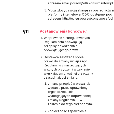
adresem email porady@dlakonsumentow.pl.
Mogą złożyć swoją skargę za pośrednictwem
platformy internetowej ODR, dostępnej pod
adresem:
http://ec.europa.eu/consumers/odr
§11
Postanowienia końcowe.”
W sprawach nieuregulowanych
Regulaminem obowiązują
przepisy powszechnie
obowiązującego prawa.
Dostawca zastrzega sobie
prawo do zmiany niniejszego
Regulaminu z następujących
ważnych przyczyn i w zakresie
wynikającym z ważnej przyczyny
uzasadniającej zmianę:
zmiana przepisów prawa lub
wydanie przez uprawniony
organ orzeczenia,
wymagających odpowiedniej
zmiany Regulaminu – w
zakresie do tego niezbędnym,
konieczność zapewnienia