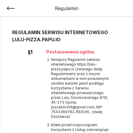
Regulamin
REGULAMIN SERWISU INTERNETOWEGO
LULU-PIZZA.PAPU.IO
§1
Postanowienia ogólne.
Niniejszy Regulamin serwisu
internetowego
https://lulu-
pizza.papu.io
(zwanego dalej:
Regulaminem) wraz z innymi
dokumentami w nimi powołanymi
określa warunki jakim podlega
korzystanie z Serwisu
internetowego prowadzonego
przez Lulu, Sosnkowskiego 6/10,
45-273 Opole,
pizzalulu106@gmail.com, NIP:
7543369782, REGON: , (dalej:
Dostawca).
Klient przed rozpoczęciem
korzystania z Usług zobowiązuje