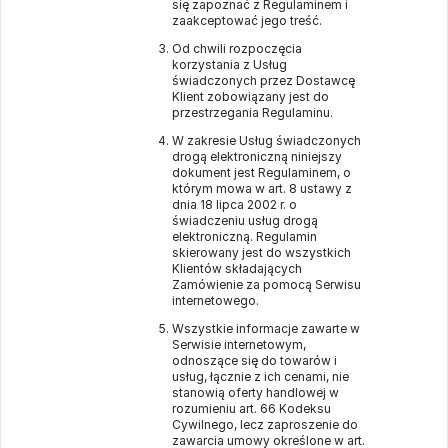
się zapoznać z Regulaminem i
zaakceptować jego treść.
Od chwili rozpoczęcia
korzystania z Usług
świadczonych przez Dostawcę
Klient zobowiązany jest do
przestrzegania Regulaminu.
W zakresie Usług świadczonych
drogą elektroniczną niniejszy
dokument jest Regulaminem, o
którym mowa w art. 8 ustawy z
dnia 18 lipca 2002 r. o
świadczeniu usług drogą
elektroniczną. Regulamin
skierowany jest do wszystkich
Klientów składających
Zamówienie za pomocą Serwisu
internetowego.
Wszystkie informacje zawarte w
Serwisie internetowym,
odnoszące się do towarów i
usług, łącznie z ich cenami, nie
stanowią oferty handlowej w
rozumieniu art. 66 Kodeksu
Cywilnego, lecz zaproszenie do
zawarcia umowy określone w art.