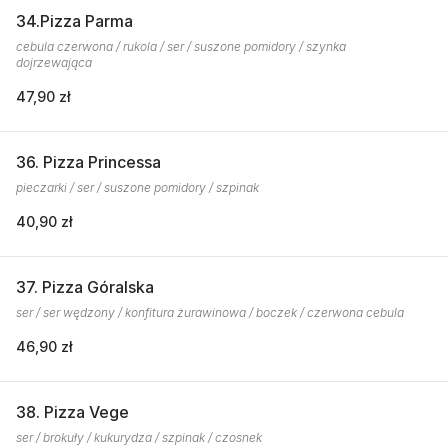
34.Pizza Parma
cebula czerwona / rukola / ser / suszone pomidory / szynka
dojrzewająca
47,90 zł
36. Pizza Princessa
pieczarki / ser / suszone pomidory / szpinak
40,90 zł
37. Pizza Góralska
ser / ser wędzony / konfitura żurawinowa / boczek / czerwona cebula
46,90 zł
38. Pizza Vege
ser / brokuły / kukurydza / szpinak / czosnek