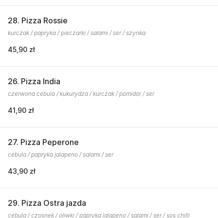
28. Pizza Rossie
kurczak / papryka / pieczarki / salami / ser / szynka
45,90 zł
26. Pizza India
czerwona cebula / kukurydza / kurczak / pomidor / ser
41,90 zł
27. Pizza Peperone
cebula / papryka jalapeno / salami / ser
43,90 zł
29. Pizza Ostra jazda
cebula / czosnek / oliwki / papryka jalapeno / salami / ser / sos chilli