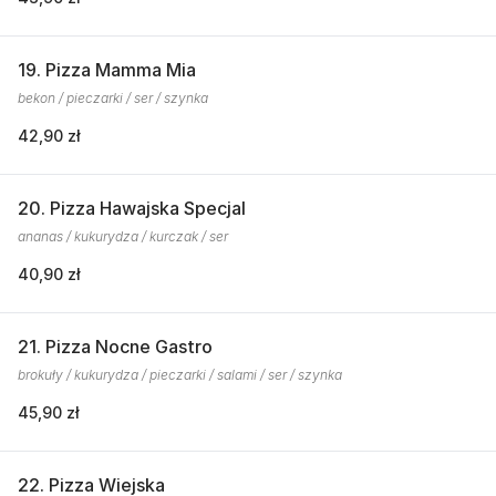
19. Pizza Mamma Mia
bekon / pieczarki / ser / szynka
42,90 zł
20. Pizza Hawajska Specjal
ananas / kukurydza / kurczak / ser
40,90 zł
21. Pizza Nocne Gastro
brokuły / kukurydza / pieczarki / salami / ser / szynka
45,90 zł
22. Pizza Wiejska