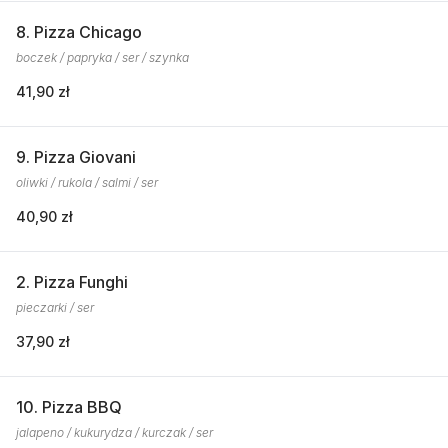
8. Pizza Chicago
boczek / papryka / ser / szynka
41,90 zł
9. Pizza Giovani
oliwki / rukola / salmi / ser
40,90 zł
2. Pizza Funghi
pieczarki / ser
37,90 zł
10. Pizza BBQ
jalapeno / kukurydza / kurczak / ser