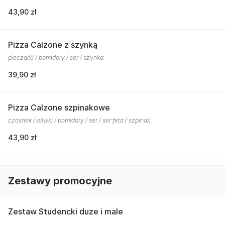
43,90 zł
Pizza Calzone z szynką
pieczarki / pomidory / ser / szynka
39,90 zł
Pizza Calzone szpinakowe
czosnek / oliwki / pomidory / ser / ser feta / szpinak
43,90 zł
Zestawy promocyjne
Zestaw Studencki duze i male