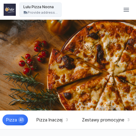
Lulu Pizza Nocna - Lulu Pizza Nocna
Lulu Pizza Nocna
Provide address...
Pizza
Pizza Inaczej
Zestawy promocyjne
41
3
3