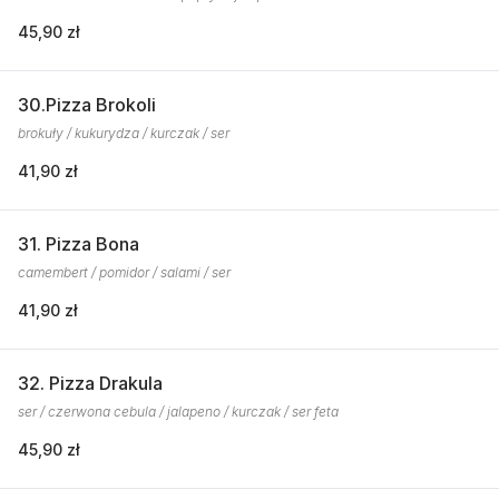
45,90 zł
30.Pizza Brokoli
brokuły / kukurydza / kurczak / ser
41,90 zł
31. Pizza Bona
camembert / pomidor / salami / ser
41,90 zł
32. Pizza Drakula
ser / czerwona cebula / jalapeno / kurczak / ser feta
45,90 zł