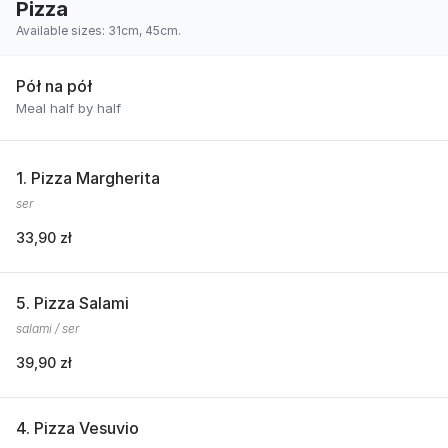
Pizza
Available sizes: 31cm, 45cm.
Pół na pół
Meal half by half
1. Pizza Margherita
ser
33,90 zł
5. Pizza Salami
salami / ser
39,90 zł
4. Pizza Vesuvio