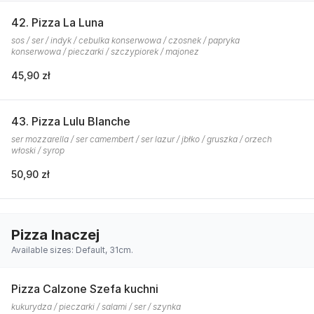
42. Pizza La Luna
sos / ser / indyk / cebulka konserwowa / czosnek / papryka
konserwowa / pieczarki / szczypiorek / majonez
45,90 zł
43. Pizza Lulu Blanche
ser mozzarella / ser camembert / ser lazur / jbłko / gruszka / orzech
włoski / syrop
50,90 zł
Pizza Inaczej
Available sizes: Default, 31cm.
Pizza Calzone Szefa kuchni
kukurydza / pieczarki / salami / ser / szynka