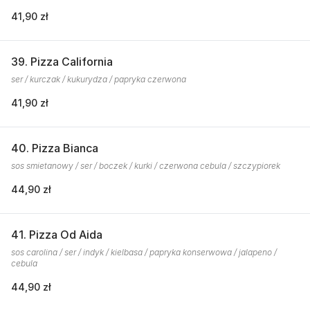
41,90 zł
39. Pizza California
ser / kurczak / kukurydza / papryka czerwona
41,90 zł
40. Pizza Bianca
sos smietanowy / ser / boczek / kurki / czerwona cebula / szczypiorek
44,90 zł
41. Pizza Od Aida
sos carolina / ser / indyk / kielbasa / papryka konserwowa / jalapeno /
cebula
44,90 zł