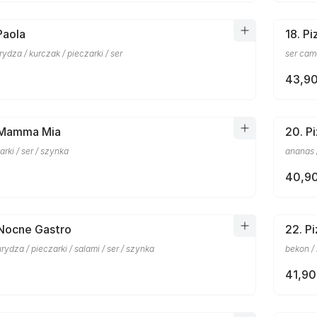
Paola
18. Pi
rydza / kurczak / pieczarki / ser
ser came
43,90
a Mamma Mia
20. P
arki / ser / szynka
ananas /
40,90
 Nocne Gastro
22. P
rydza / pieczarki / salami / ser / szynka
bekon / 
41,90