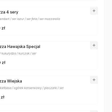
zza 4 sery
mbert / ser lazur / ser feta / ser mozzarella
 zł
izza Hawajska Specjal
 kukurydza / kurczak / ser
 zł
izza Wiejska
kiełbasa / ogórek konserwowy / pieczarki / ser
 zł