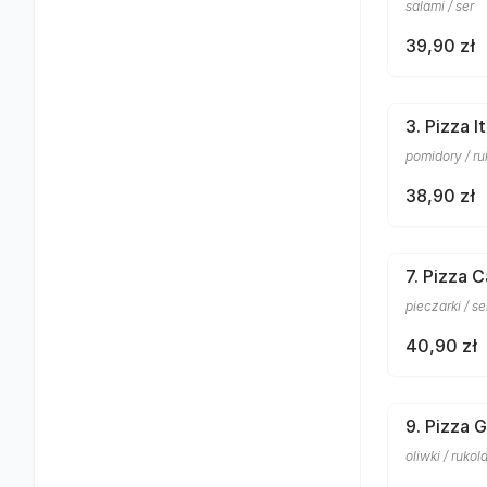
salami / ser
39,90 zł
3. Pizza It
pomidory / ruk
38,90 zł
7. Pizza C
pieczarki / se
40,90 zł
9. Pizza G
oliwki / rukola