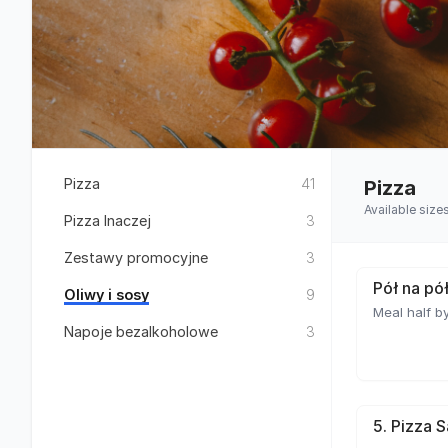
Pizza
41
Pizza
Available size
Pizza Inaczej
3
Zestawy promocyjne
3
Pół na pó
Oliwy i sosy
9
Meal half by
Napoje bezalkoholowe
3
5. Pizza 