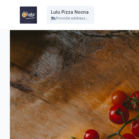
Lulu Pizza Nocna - Lulu Pizza Nocna
Lulu Pizza Nocna
Provide address...