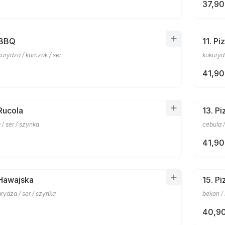
37,90
 BBQ
11. Pi
kurydza / kurczak / ser
kukurydz
41,90
 Rucola
13. P
a / ser / szynka
cebula /
41,90
 Hawajska
15. P
rydza / ser / szynka
bekon /
40,90