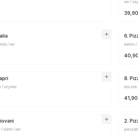
ser / sz
39,90
alia
6. Pi
ola / ser
bekon / 
40,90
apri
8. Pi
r / szynka
boczek /
41,90
iovani
2. Piz
 / salmi / ser
pieczark