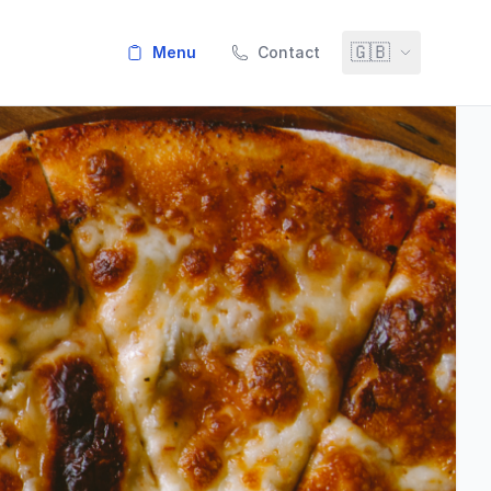
🇬🇧
menu
Contact