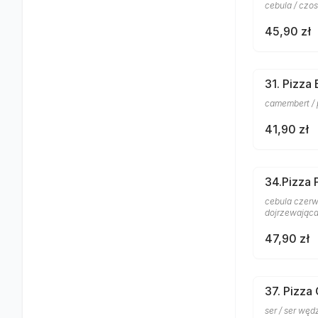
cebula / czosn
45,90 zł
31. Pizza
camembert / p
41,90 zł
34.Pizza
cebula czerwo
dojrzewając
47,90 zł
37. Pizza
ser / ser wę