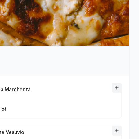
zza Margherita
 zł
zza Vesuvio