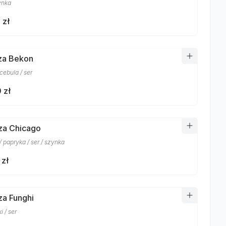
ynka
 zł
zza Bekon
cebula / ser
 zł
zza Chicago
 papryka / ser / szynka
 zł
za Funghi
i / ser