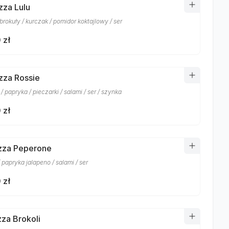
zza Lulu
brokuły / kurczak / pomidor koktajlowy / ser
 zł
izza Rossie
/ papryka / pieczarki / salami / ser / szynka
 zł
izza Peperone
 papryka jalapeno / salami / ser
 zł
zza Brokoli