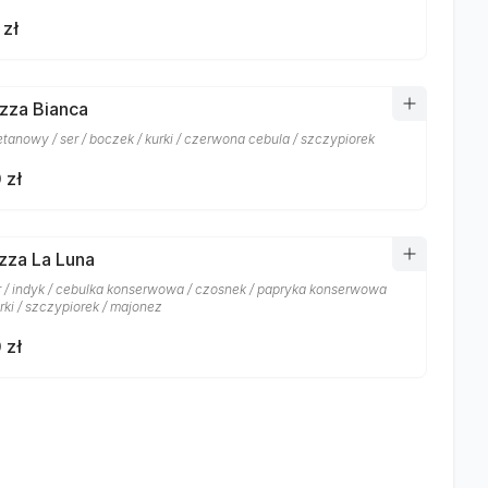
 zł
izza Bianca
etanowy / ser / boczek / kurki / czerwona cebula / szczypiorek
 zł
izza La Luna
er / indyk / cebulka konserwowa / czosnek / papryka konserwowa
rki / szczypiorek / majonez
 zł