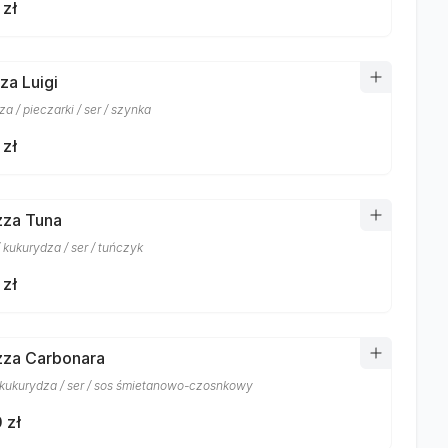
 zł
zza Luigi
a / pieczarki / ser / szynka
 zł
izza Tuna
 kukurydza / ser / tuńczyk
 zł
izza Carbonara
 kukurydza / ser / sos śmietanowo-czosnkowy
 zł