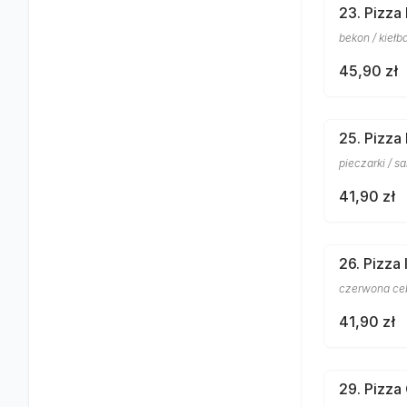
23. Pizza
bekon / kiełba
45,90 zł
25. Pizza
pieczarki / sa
41,90 zł
26. Pizza 
czerwona cebu
41,90 zł
29. Pizza