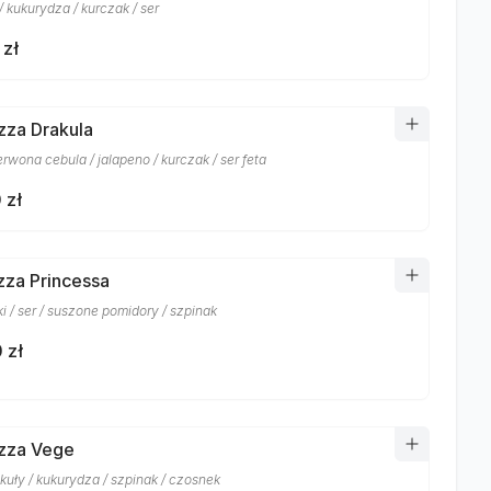
/ kukurydza / kurczak / ser
 zł
izza Drakula
erwona cebula / jalapeno / kurczak / ser feta
 zł
izza Princessa
i / ser / suszone pomidory / szpinak
 zł
izza Vege
okuły / kukurydza / szpinak / czosnek