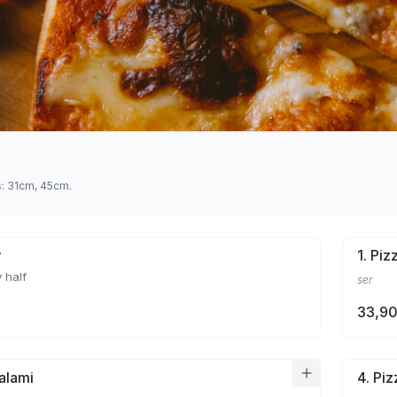
s: 31cm, 45cm.
ł
1. Pi
 half
ser
33,90
Salami
4. Pi