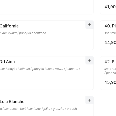
41,90
California
40. P
 / kukurydza / papryka czerwona
sos smi
44,90
 Od Aida
42. P
/ ser / indyk / kielbasa / papryka konserwowa / jalapeno /
sos / s
/ piecza
45,90
 Lulu Blanche
a / ser camembert / ser lazur / jbłko / gruszka / orzech
p