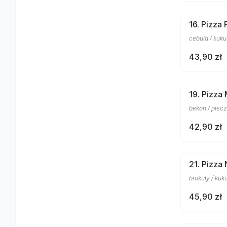
16. Pizza 
cebula / kuku
43,90 zł
19. Pizz
bekon / piecz
42,90 zł
21. Pizza
brokuły / kuku
45,90 zł