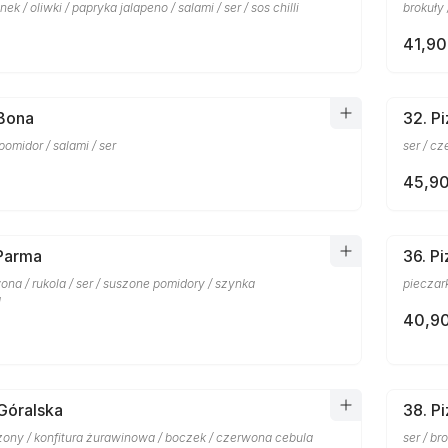
ek / oliwki / papryka jalapeno / salami / ser / sos chilli
brokuły 
41,90
 Bona
32. P
omidor / salami / ser
ser / cz
45,90
 Parma
36. P
na / rukola / ser / suszone pomidory / szynka
pieczark
a
40,90
 Góralska
38. P
dzony / konfitura żurawinowa / boczek / czerwona cebula
ser / br