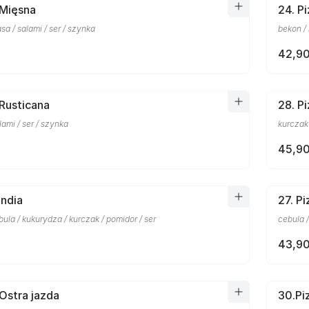
 Mięsna
24. Pi
sa / salami / ser / szynka
bekon / 
42,90
 Rusticana
28. P
lami / ser / szynka
kurczak 
45,90
India
27. P
la / kukurydza / kurczak / pomidor / ser
cebula /
43,90
 Ostra jazda
30.Pi