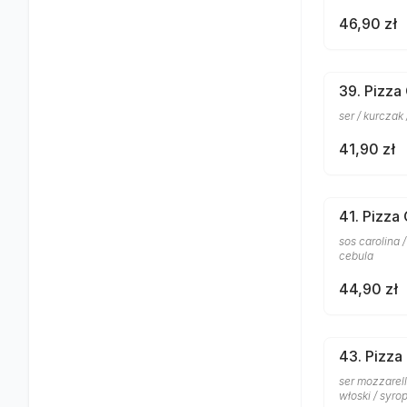
46,90 zł
39. Pizza 
ser / kurczak
41,90 zł
41. Pizza
sos carolina 
cebula
44,90 zł
43. Pizza
ser mozzarell
włoski / syro