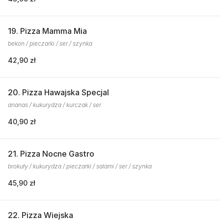
19. Pizza Mamma Mia
bekon / pieczarki / ser / szynka
42,90 zł
20. Pizza Hawajska Specjal
ananas / kukurydza / kurczak / ser
40,90 zł
21. Pizza Nocne Gastro
brokuły / kukurydza / pieczarki / salami / ser / szynka
45,90 zł
22. Pizza Wiejska