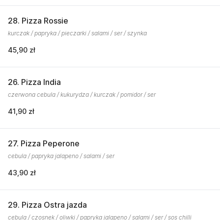
28. Pizza Rossie
kurczak / papryka / pieczarki / salami / ser / szynka
45,90 zł
26. Pizza India
czerwona cebula / kukurydza / kurczak / pomidor / ser
41,90 zł
27. Pizza Peperone
cebula / papryka jalapeno / salami / ser
43,90 zł
29. Pizza Ostra jazda
cebula / czosnek / oliwki / papryka jalapeno / salami / ser / sos chilli