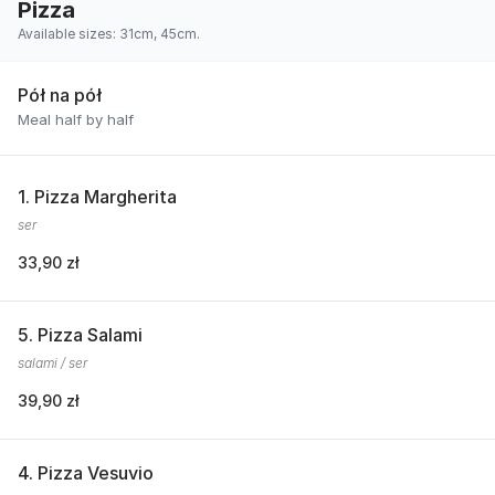
Pizza
Available sizes: 31cm, 45cm.
Pół na pół
Meal half by half
1. Pizza Margherita
ser
33,90 zł
5. Pizza Salami
salami / ser
39,90 zł
4. Pizza Vesuvio