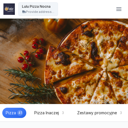
Lulu Pizza Nocna - Lulu Pizza Nocna
Lulu Pizza Nocna
Provide address...
Pizza
Pizza Inaczej
Zestawy promocyjne
41
3
3