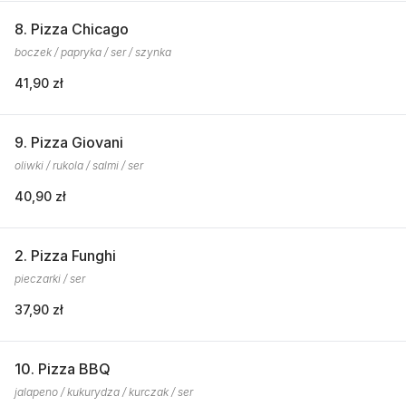
8. Pizza Chicago
boczek / papryka / ser / szynka
41,90 zł
9. Pizza Giovani
oliwki / rukola / salmi / ser
40,90 zł
2. Pizza Funghi
pieczarki / ser
37,90 zł
10. Pizza BBQ
jalapeno / kukurydza / kurczak / ser