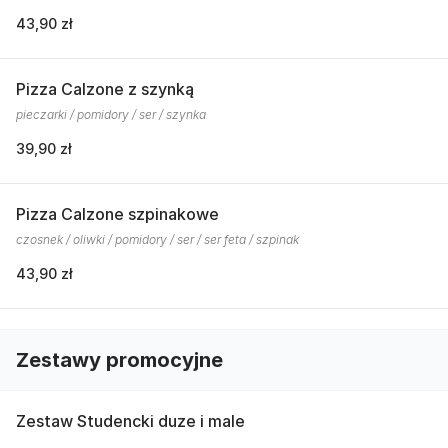
43,90 zł
Pizza Calzone z szynką
pieczarki / pomidory / ser / szynka
39,90 zł
Pizza Calzone szpinakowe
czosnek / oliwki / pomidory / ser / ser feta / szpinak
43,90 zł
Zestawy promocyjne
Zestaw Studencki duze i male