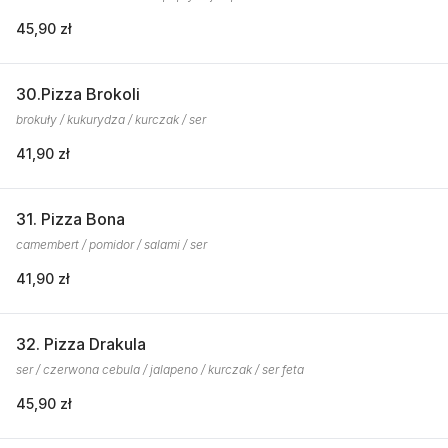
45,90 zł
30.Pizza Brokoli
brokuły / kukurydza / kurczak / ser
41,90 zł
31. Pizza Bona
camembert / pomidor / salami / ser
41,90 zł
32. Pizza Drakula
ser / czerwona cebula / jalapeno / kurczak / ser feta
45,90 zł