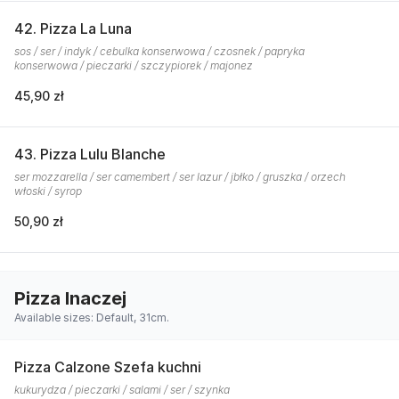
42. Pizza La Luna
sos / ser / indyk / cebulka konserwowa / czosnek / papryka
konserwowa / pieczarki / szczypiorek / majonez
45,90 zł
43. Pizza Lulu Blanche
ser mozzarella / ser camembert / ser lazur / jbłko / gruszka / orzech
włoski / syrop
50,90 zł
Pizza Inaczej
Available sizes: Default, 31cm.
Pizza Calzone Szefa kuchni
kukurydza / pieczarki / salami / ser / szynka