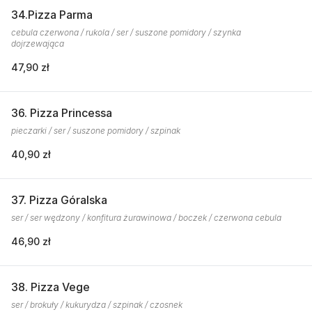
34.Pizza Parma
cebula czerwona / rukola / ser / suszone pomidory / szynka
dojrzewająca
47,90 zł
36. Pizza Princessa
pieczarki / ser / suszone pomidory / szpinak
40,90 zł
37. Pizza Góralska
ser / ser wędzony / konfitura żurawinowa / boczek / czerwona cebula
46,90 zł
38. Pizza Vege
ser / brokuły / kukurydza / szpinak / czosnek