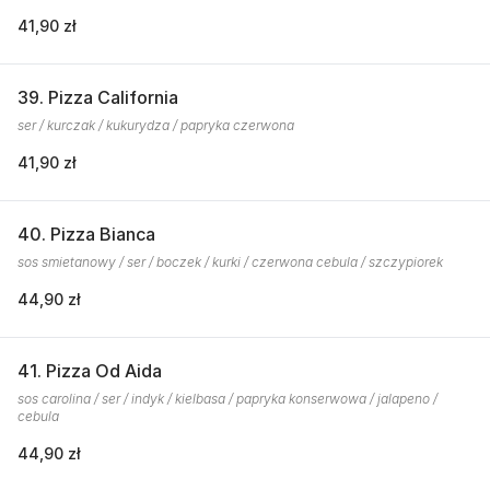
41,90 zł
39. Pizza California
ser / kurczak / kukurydza / papryka czerwona
41,90 zł
40. Pizza Bianca
sos smietanowy / ser / boczek / kurki / czerwona cebula / szczypiorek
44,90 zł
41. Pizza Od Aida
sos carolina / ser / indyk / kielbasa / papryka konserwowa / jalapeno /
cebula
44,90 zł